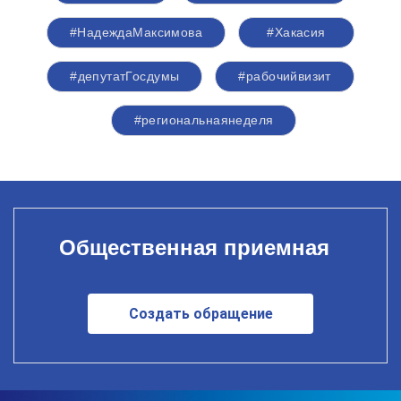
#НадеждаМаксимова
#Хакасия
#депутатГосдумы
#рабочийвизит
#региональнаянеделя
Общественная приемная
Создать обращение