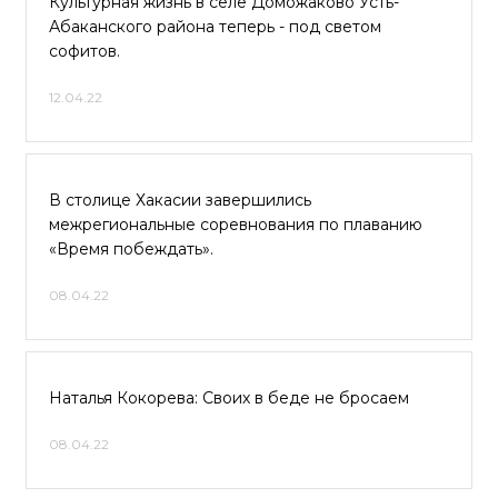
Культурная жизнь в селе Доможаково Усть-
Абаканского района теперь - под светом
софитов.
12.04.22
В столице Хакасии завершились
межрегиональные соревнования по плаванию
«Время побеждать».
08.04.22
Наталья Кокорева: Своих в беде не бросаем
08.04.22