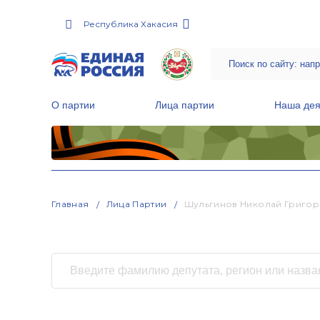
Республика Хакасия
О партии
Лица партии
Наша дея
Местные общественные приемные Партии
Руководитель Региональной обще
Народная программа «Единой России»
Главная
Лица Партии
Шульгинов Николай Григор