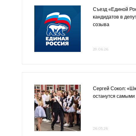
Съезд «Единой Ро
кандидатов в депу
созыва
29.06.26
Сергей Сокол: «Ш
останутся самыми
26.05.26