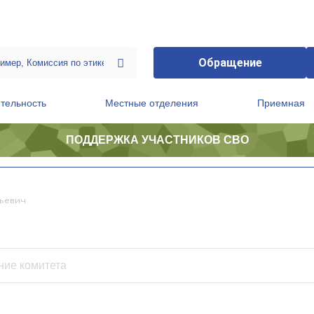
Обращение
тельность
Местные отделения
Приемная
ПОДДЕРЖКА УЧАСТНИКОВ СВО
ственной приемной Председателя Партии
Президиум регионального политического совета
ьевич