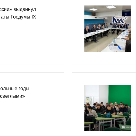
ссии» выдвинул
таты Госдумы IX
кольные годы
 светлыми»